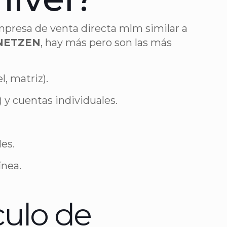
mpresa de venta directa mlm similar a
 NETZEN
, hay más pero son las más
, matriz).
) y cuentas individuales.
les.
ínea.
culo de