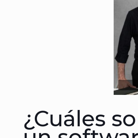
¿Cuáles so
un
softwar