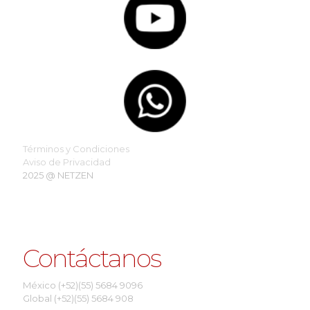
Aplicaciones móviles
Realidad aumentada
Soluciones metaverso
Inteligencia artificial generativa
Machine learning
Muchos más
Términos y Condiciones
Aviso de Privacidad
2025 @ NETZEN
Contáctanos
México (+52)(55) 5684 9096
Global (+52)(55) 5684 908